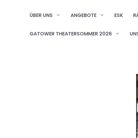
Zum
Inhalt
ÜBER UNS
ANGEBOTE
ESK
R
springen
GATOWER THEATERSOMMER 2026
UN