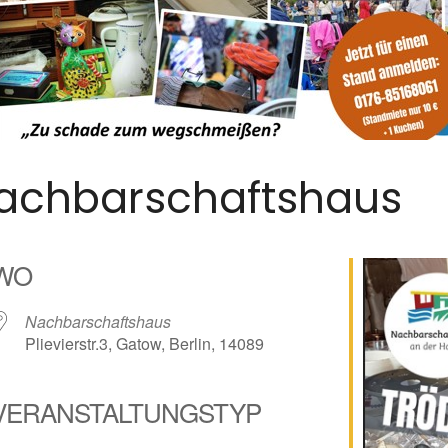
Nachbarschaftshaus
WO
Nachbarschaftshaus
Plievierstr.3, Gatow, Berlin, 14089
VERANSTALTUNGSTYP
alender
iCalendar