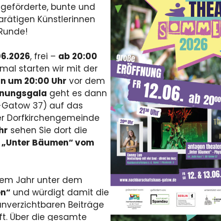
geförderte, bunte und
arätigen Künstlerinnen
 Runde!
06.2026
, frei –
ab 20:00
mal starten wir mit der
n um 20:00 Uhr
vor dem
ffnungsgala
geht es dann
-Gatow 37) auf das
er Dorfkirchengemeinde
hr
sehen Sie dort die
e
„Unter Bäumen“ vom
sem Jahr unter dem
en“
und würdigt damit die
 unverzichtbaren Beiträge
aft. Über die gesamte