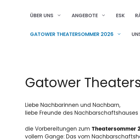
Zum
Inhalt
ÜBER UNS
ANGEBOTE
ESK
R
springen
GATOWER THEATERSOMMER 2026
UN
Gatower Theate
Liebe Nachbarinnen und Nachbarn,
liebe Freunde des Nachbarschaftshauses 
die Vorbereitungen zum
Theatersommer 
vollem Gange: Das vom Nachbarschaftsha