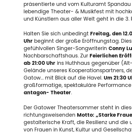
präsentierte und vom Kulturamt Spandau 
lebendige Theater- & Musikfest mit hochk
und Künstlern aus aller Welt geht in die 3.
Halten Sie sich unbedingt
Freitag, den 12.
Uhr
beginnt der große Eröffnungstag. Dies
gefühlvollen Singer-Songwriterin
Conny Lu
Nachbarschaftshaus. Zur
Feierlichen Erö
ab 21:00 Uhr
ins Huthhaus gegenüber (Alt
Gelände unseres Kooperationspartners, d
Gatow… mit Blick auf die Havel.
Um 21:30 U
großformatige, spektakuläre Performanc
antagon- Theater
.
Der Gatower Theatersommer steht in die
richtungsweisenden
Motto:
„Starke Frau
gestalterische Kraft, die Resilienz und die
von Frauen in Kunst, Kultur und Gesellsch