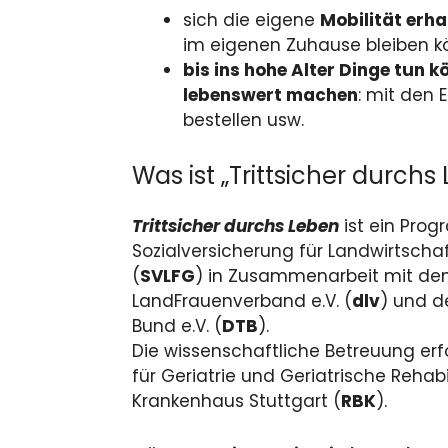
sich die eigene
Mobilität erha
im eigenen Zuhause bleiben 
bis ins hohe Alter Dinge tun k
lebenswert machen
: mit den 
bestellen usw.
Was ist „Trittsicher durchs
Trittsicher durchs Leben
ist ein Pro
Sozialversicherung für Landwirtscha
(
SVLFG
) in Zusammenarbeit mit d
LandFrauenverband e.V. (
dlv
) und d
Bund e.V. (
DTB
).
Die wissenschaftliche Betreuung erf
für Geriatrie und Geriatrische Reha
Krankenhaus Stuttgart (
RBK
).