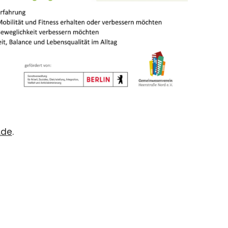
.de
.