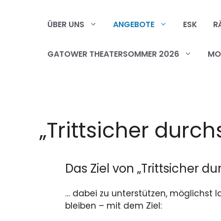
Zum
Inhalt
ÜBER UNS
ANGEBOTE
ESK
R
springen
GATOWER THEATERSOMMER 2026
MOB
„Trittsicher durch
Das Ziel von „Trittsicher du
… dabei zu unterstützen, möglichst l
bleiben – mit dem Ziel: