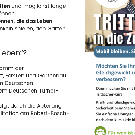
lten
und möglichst lange
können
önnen, die das Leben
Enkeln spielen, den Garten
 Leben“?
gramm der
ft, Forsten und Gartenbau
em Deutschen
em Deutschen Turner-
olgt durch die Abteilung
bilitation am Robert-Bosch-