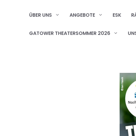
Zum
Inhalt
ÜBER UNS
ANGEBOTE
ESK
R
springen
GATOWER THEATERSOMMER 2026
UN