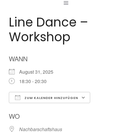
MENÜ
Zum
Inhalt
Line Dance –
springen
Workshop
WANN
August 31, 2025
18:30 - 20:30
ZUM KALENDER HINZUFÜGEN
ICS herunterladen
Google Kalende
WO
Nachbarschaftshaus