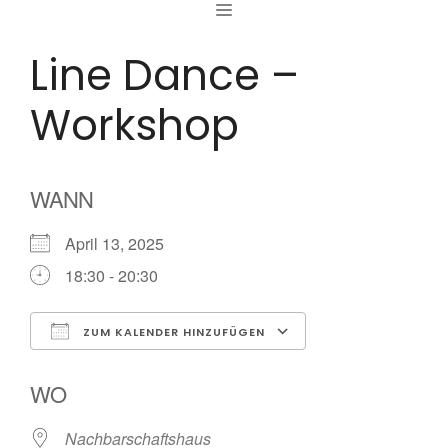
MENÜ
Zum
Inhalt
Line Dance –
springen
Workshop
WANN
April 13, 2025
18:30 - 20:30
ZUM KALENDER HINZUFÜGEN
ICS herunterladen
Google Kalende
WO
Nachbarschaftshaus