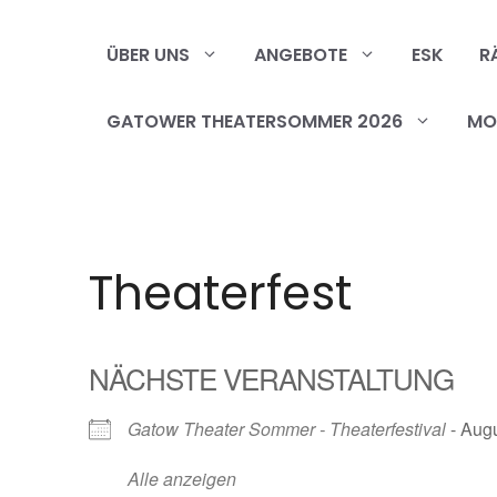
Zum
Inhalt
ÜBER UNS
ANGEBOTE
ESK
R
springen
GATOWER THEATERSOMMER 2026
MOB
Theaterfest
NÄCHSTE VERANSTALTUNG
Gatow Theater Sommer - Theaterfestival
- Augu
Alle anzeigen