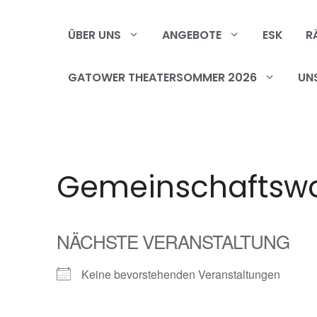
Zum
Inhalt
ÜBER UNS
ANGEBOTE
ESK
R
springen
GATOWER THEATERSOMMER 2026
UN
Gemeinschaftsw
NÄCHSTE VERANSTALTUNG
Keine bevorstehenden Veranstaltungen