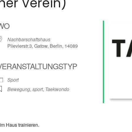
er Verein)
WO
Nachbarschaftshaus
Plievierstr.3, Gatow, Berlin, 14089
VERANSTALTUNGSTYP
alender
iCalendar
Sport
Bewegung
,
sport
,
Taekwondo
m Haus trainieren.