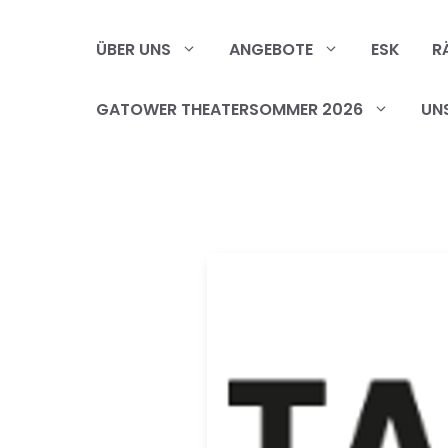
Zum
Inhalt
ÜBER UNS
ANGEBOTE
ESK
R
springen
GATOWER THEATERSOMMER 2026
UN