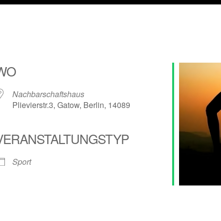
WO
Nachbarschaftshaus
Plievierstr.3, Gatow, Berlin, 14089
VERANSTALTUNGSTYP
alender
iCalendar
Sport