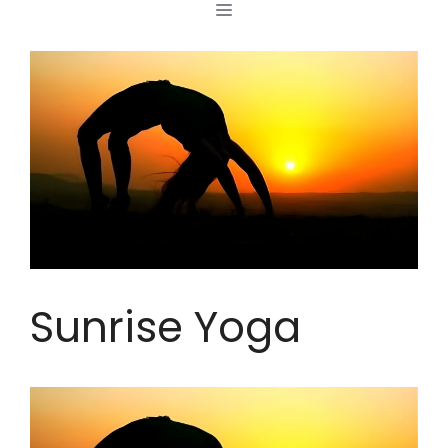
MENÜ
Zum
Inhalt
springen
Sunrise Yoga