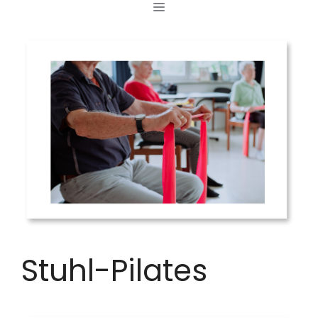
MENÜ
Zum
Inhalt
springen
Stuhl-Pilates