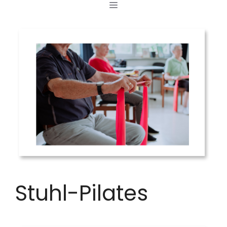
MENÜ
Zum
Inhalt
springen
Stuhl-Pilates