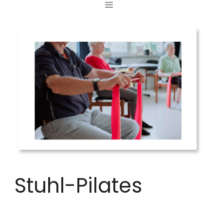
MENÜ
Zum
Inhalt
springen
Stuhl-Pilates