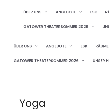
Zum
Inhalt
ÜBER UNS
ANGEBOTE
ESK
R
springen
GATOWER THEATERSOMMER 2026
UN
ÜBER UNS
ANGEBOTE
ESK
RÄUME
GATOWER THEATERSOMMER 2026
UNSER H
Yoga