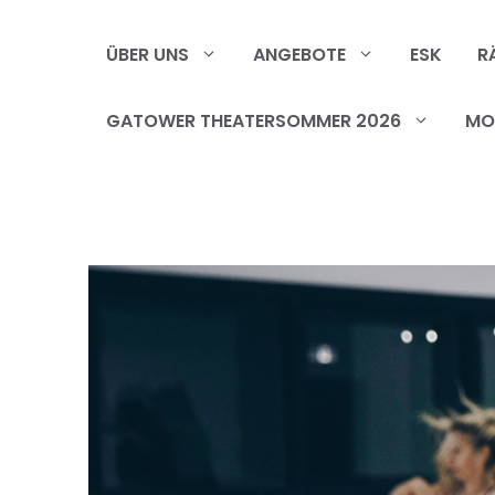
Zum
Inhalt
ÜBER UNS
ANGEBOTE
ESK
R
springen
GATOWER THEATERSOMMER 2026
MOB