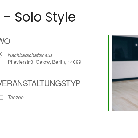
– Solo Style
WO
Nachbarschaftshaus
Plievierstr.3, Gatow, Berlin, 14089
VERANSTALTUNGSTYP
alender
iCalendar
Tanzen