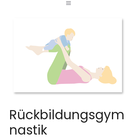
MENÜ
Zum
Inhalt
springen
Rückbildungsgym
nastik