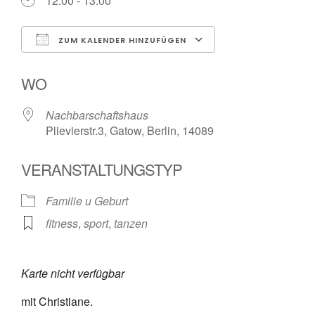
12:00 - 13:00
ZUM KALENDER HINZUFÜGEN
ICS herunterladen
Google Kalender
WO
Nachbarschaftshaus
Plievierstr.3, Gatow, Berlin, 14089
VERANSTALTUNGSTYP
Familie u Geburt
fitness
,
sport
,
tanzen
Karte nicht verfügbar
mit Christiane.