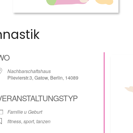
nastik
WO
Nachbarschaftshaus
Plievierstr.3, Gatow, Berlin, 14089
VERANSTALTUNGSTYP
lender
iCalendar
Familie u Geburt
fitness
,
sport
,
tanzen