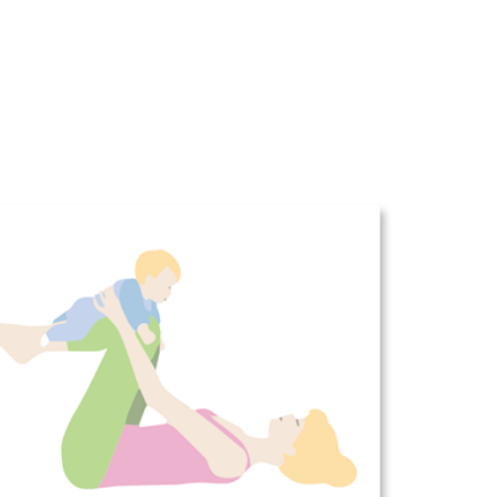
Office 365
Outlook Live