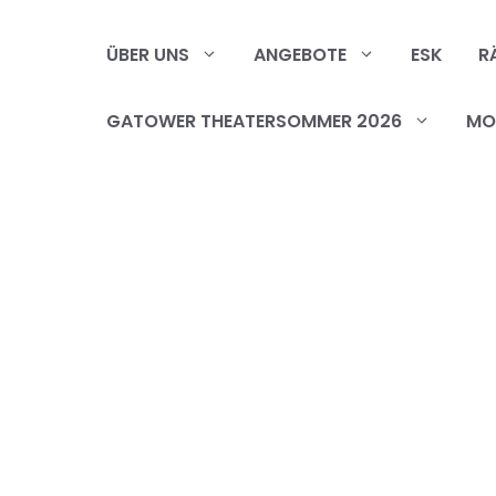
Zum
Inhalt
ÜBER UNS
ANGEBOTE
ESK
R
springen
GATOWER THEATERSOMMER 2026
MOB