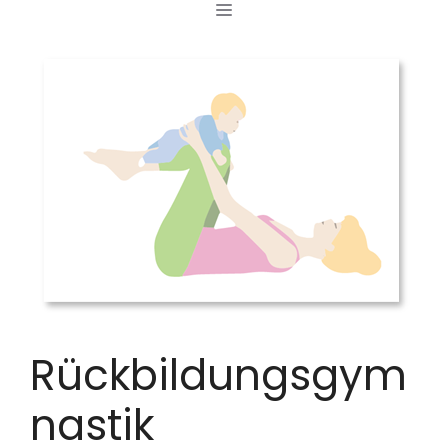
MENÜ
Zum
Inhalt
springen
Rückbildungsgym
nastik