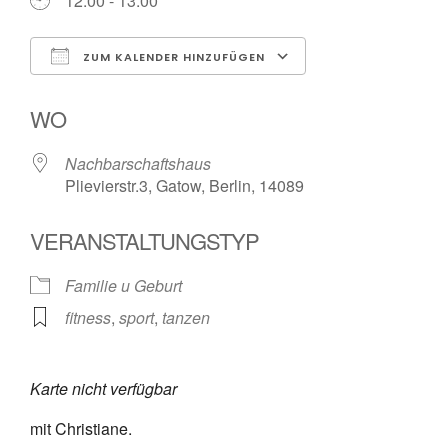
12:00 - 13:00
ZUM KALENDER HINZUFÜGEN
ICS herunterladen
Google Kalender
WO
Nachbarschaftshaus
Plievierstr.3, Gatow, Berlin, 14089
VERANSTALTUNGSTYP
Familie u Geburt
fitness
,
sport
,
tanzen
Karte nicht verfügbar
mit Christiane.