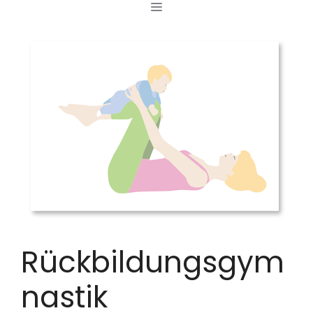
MENÜ
Zum
Inhalt
springen
Rückbildungsgym
nastik