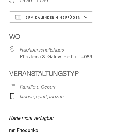
09:30 - 10:30
ZUM KALENDER HINZUFÜGEN
ICS herunterladen
Google Kalender
WO
Nachbarschaftshaus
Plievierstr.3, Gatow, Berlin, 14089
VERANSTALTUNGSTYP
Familie u Geburt
fitness
,
sport
,
tanzen
Karte nicht verfügbar
mit Friederike.