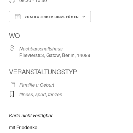
09:30 - 10:30
ZUM KALENDER HINZUFÜGEN
ICS herunterladen
Google Kalender
WO
Nachbarschaftshaus
Plievierstr.3, Gatow, Berlin, 14089
VERANSTALTUNGSTYP
Familie u Geburt
fitness
,
sport
,
tanzen
Karte nicht verfügbar
mit Friederike.