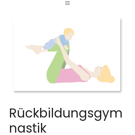
MENÜ
Zum
Inhalt
springen
Rückbildungsgym
nastik