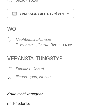
09:30 - 10:30
ZUM KALENDER HINZUFÜGEN
ICS herunterladen
Google Kalender
WO
Nachbarschaftshaus
Plievierstr.3, Gatow, Berlin, 14089
VERANSTALTUNGSTYP
Familie u Geburt
fitness
,
sport
,
tanzen
Karte nicht verfügbar
mit Friederike.