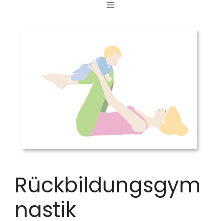
MENÜ
Zum
Inhalt
springen
Rückbildungsgym
nastik