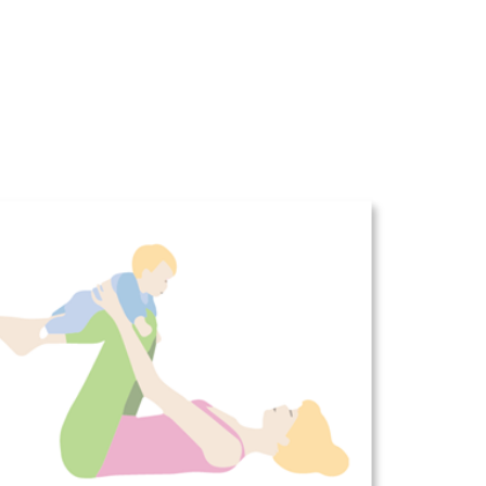
Office 365
Outlook Live