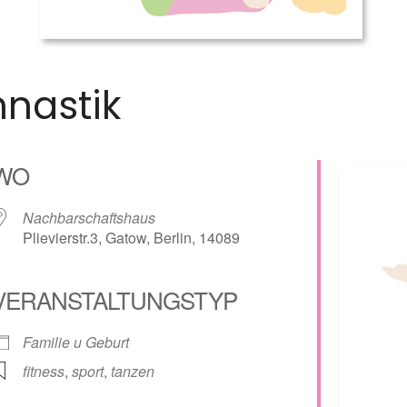
nastik
WO
Nachbarschaftshaus
Plievierstr.3, Gatow, Berlin, 14089
VERANSTALTUNGSTYP
alender
iCalendar
Familie u Geburt
fitness
,
sport
,
tanzen