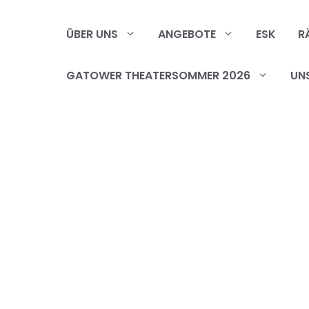
Zum
Inhalt
ÜBER UNS
ANGEBOTE
ESK
R
springen
GATOWER THEATERSOMMER 2026
UN