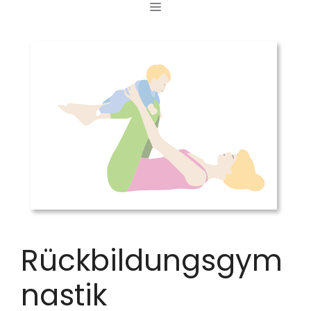
MENÜ
Zum
Inhalt
springen
Rückbildungsgym
nastik