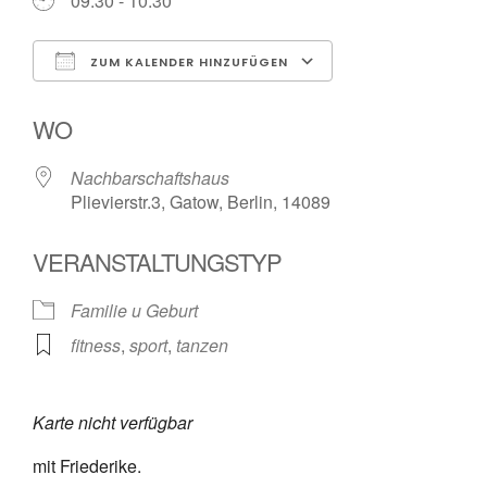
09:30 - 10:30
ZUM KALENDER HINZUFÜGEN
ICS herunterladen
Google Kalender
WO
Nachbarschaftshaus
Plievierstr.3, Gatow, Berlin, 14089
VERANSTALTUNGSTYP
Familie u Geburt
fitness
,
sport
,
tanzen
Karte nicht verfügbar
mit Friederike.