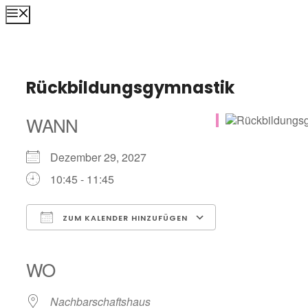
Zum
MENÜ
Inhalt
springen
Rückbildungsgymnastik
WANN
Dezember 29, 2027
10:45 - 11:45
ZUM KALENDER HINZUFÜGEN
ICS herunterladen
Google Kalender
iCalendar
Office 365
Outlook Live
WO
Nachbarschaftshaus