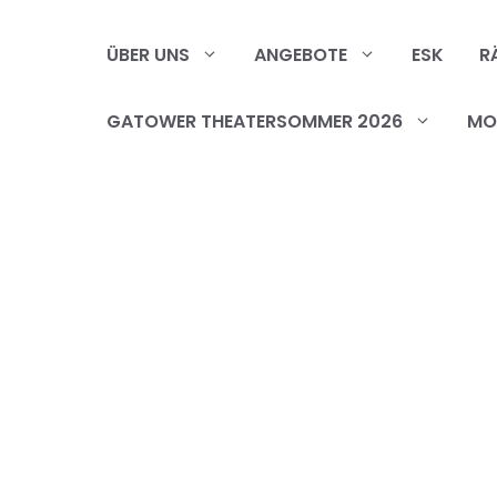
Zum
Inhalt
ÜBER UNS
ANGEBOTE
ESK
R
springen
GATOWER THEATERSOMMER 2026
MOB