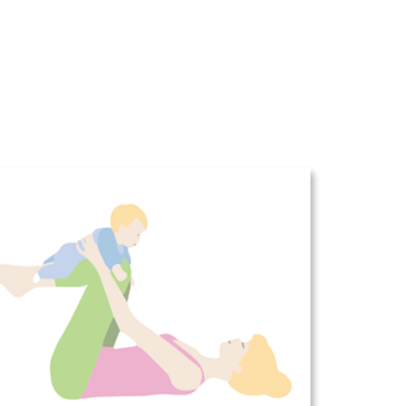
Office 365
Outlook Live