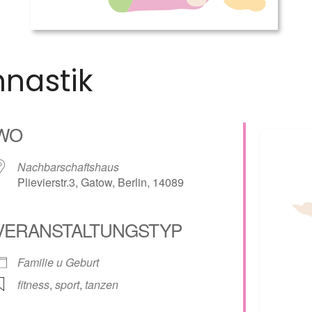
nastik
WO
Nachbarschaftshaus
Plievierstr.3, Gatow, Berlin, 14089
VERANSTALTUNGSTYP
lender
iCalendar
Familie u Geburt
fitness
,
sport
,
tanzen