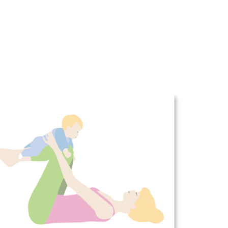
Office 365
Outlook Live