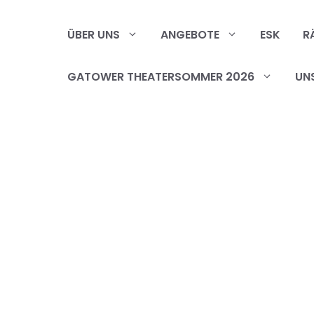
Zum
Inhalt
ÜBER UNS
ANGEBOTE
ESK
R
springen
GATOWER THEATERSOMMER 2026
UN