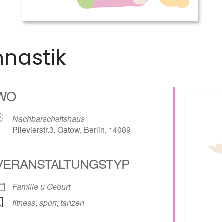
nastik
WO
Nachbarschaftshaus
Plievierstr.3, Gatow, Berlin, 14089
VERANSTALTUNGSTYP
lender
iCalendar
Familie u Geburt
fitness
,
sport
,
tanzen