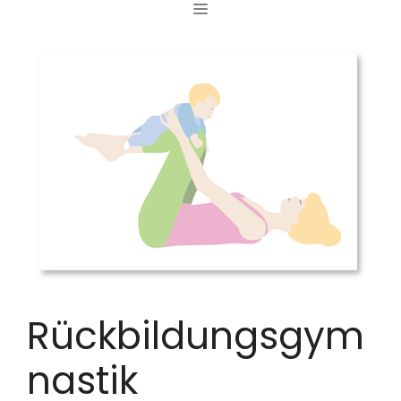
MENÜ
Zum
Inhalt
springen
Rückbildungsgym
nastik