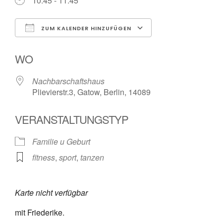
10:45 - 11:45
ZUM KALENDER HINZUFÜGEN
ICS herunterladen
Google Kalende
WO
Nachbarschaftshaus
Plievierstr.3, Gatow, Berlin, 14089
VERANSTALTUNGSTYP
Familie u Geburt
fitness
,
sport
,
tanzen
Karte nicht verfügbar
mit Friederike.