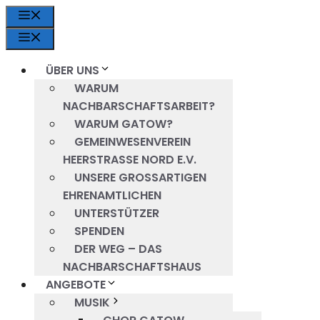
Zum
MENÜ
Inhalt
MENÜ
springen
ÜBER UNS
WARUM
NACHBARSCHAFTSARBEIT?
WARUM GATOW?
GEMEINWESENVEREIN
HEERSTRASSE NORD E.V.
UNSERE GROSSARTIGEN E
HRENAMTLICHEN
UNTERSTÜTZER
SPENDEN
DER WEG – DAS
NACHBARSCHAFTSHAUS
ANGEBOTE
MUSIK