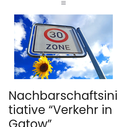
MENÜ
Zum
Inhalt
springen
Nachbarschaftsini
tiative “Verkehr in
Gatow”