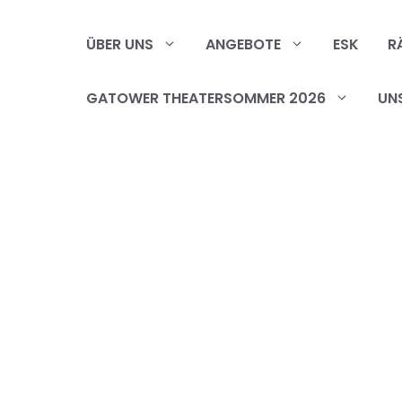
Zum
Inhalt
ÜBER UNS
ANGEBOTE
ESK
R
springen
GATOWER THEATERSOMMER 2026
UN