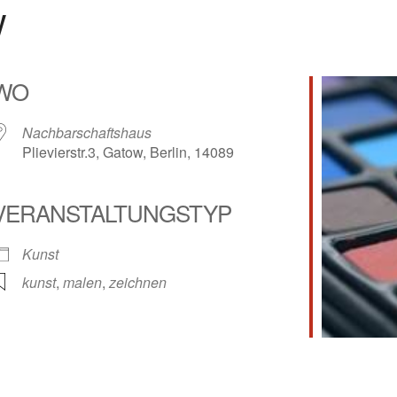
w
WO
Nachbarschaftshaus
Plievierstr.3, Gatow, Berlin, 14089
VERANSTALTUNGSTYP
lender
iCalendar
Kunst
kunst
,
malen
,
zeichnen