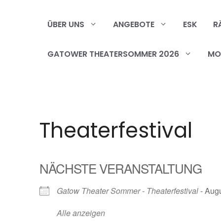
Zum
Inhalt
ÜBER UNS
ANGEBOTE
ESK
R
springen
GATOWER THEATERSOMMER 2026
MOB
Theaterfestival
NÄCHSTE VERANSTALTUNG
Gatow Theater Sommer - Theaterfestival
- Augu
Alle anzeigen