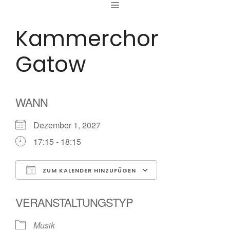
MENÜ
Zum
Inhalt
Kammerchor
springen
Gatow
WANN
Dezember 1, 2027
17:15 - 18:15
ZUM KALENDER HINZUFÜGEN
ICS herunterladen
Google Kalende
VERANSTALTUNGSTYP
Musik