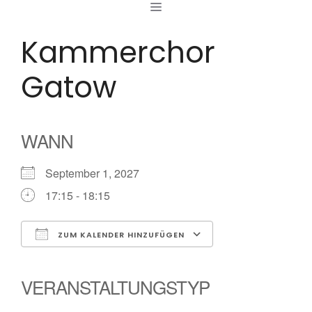
MENÜ
Zum
Inhalt
Kammerchor
springen
Gatow
WANN
September 1, 2027
17:15 - 18:15
ZUM KALENDER HINZUFÜGEN
ICS herunterladen
Google Kalender
iCalendar
Office 365
Outlook Live
VERANSTALTUNGSTYP