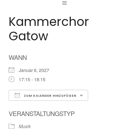
MENÜ
Zum
Inhalt
Kammerchor
springen
Gatow
WANN
Januar 6, 2027
17:15 - 18:15
ZUM KALENDER HINZUFÜGEN
ICS herunterladen
Google Kalende
VERANSTALTUNGSTYP
Musik