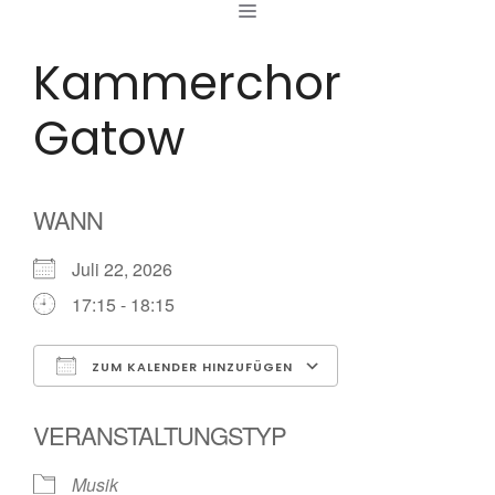
MENÜ
Zum
Inhalt
Kammerchor
springen
Gatow
WANN
Juli 22, 2026
17:15 - 18:15
ZUM KALENDER HINZUFÜGEN
ICS herunterladen
Google Kalende
VERANSTALTUNGSTYP
Musik