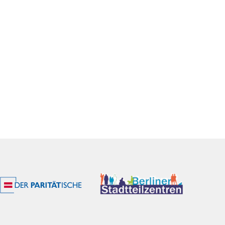
Office 365
Outlook Live