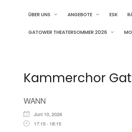
Zum
Inhalt
ÜBER UNS
ANGEBOTE
ESK
R
springen
GATOWER THEATERSOMMER 2026
MOB
Kammerchor Ga
WANN
Juni 10, 2026
17:15 - 18:15