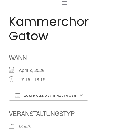
MENÜ
Zum
Inhalt
Kammerchor
springen
Gatow
WANN
April 8, 2026
17:15 - 18:15
ZUM KALENDER HINZUFÜGEN
ICS herunterladen
Google Kalende
VERANSTALTUNGSTYP
Musik