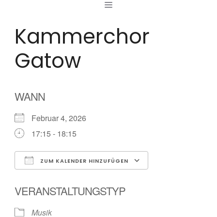
MENÜ
Zum
Inhalt
Kammerchor
springen
Gatow
WANN
Februar 4, 2026
17:15 - 18:15
ZUM KALENDER HINZUFÜGEN
ICS herunterladen
Google Kalender
VERANSTALTUNGSTYP
Musik