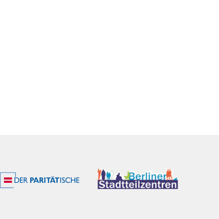
Office 365
Outlook Live