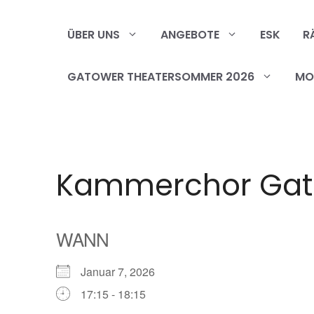
Zum
Inhalt
ÜBER UNS
ANGEBOTE
ESK
R
springen
GATOWER THEATERSOMMER 2026
MOB
Kammerchor Ga
WANN
Januar 7, 2026
17:15 - 18:15