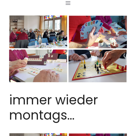
MENÜ
Zum
Inhalt
springen
immer wieder
montags…