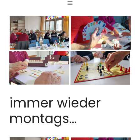
MENÜ
Zum
Inhalt
springen
immer wieder
montags…