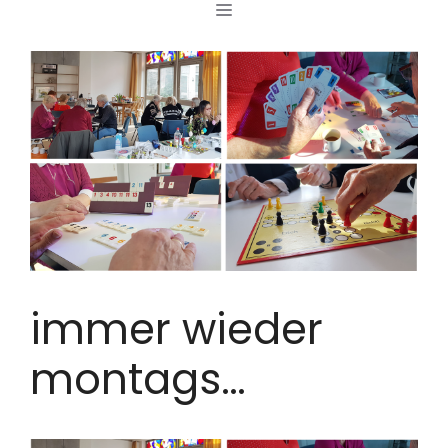
MENÜ
Zum
Inhalt
springen
immer wieder
montags…