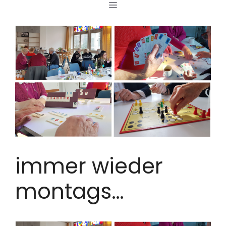
MENÜ
Zum
Inhalt
springen
immer wieder
montags…