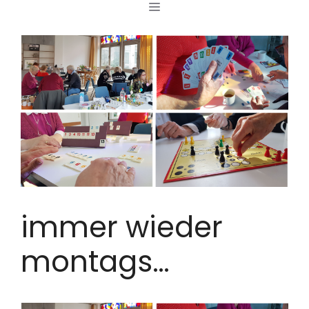
MENÜ
Zum
Inhalt
springen
immer wieder
montags…