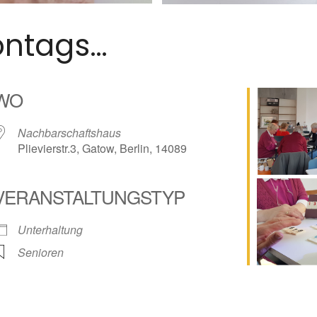
ontags…
WO
Nachbarschaftshaus
Plievierstr.3, Gatow, Berlin, 14089
VERANSTALTUNGSTYP
lender
iCalendar
Unterhaltung
Senioren