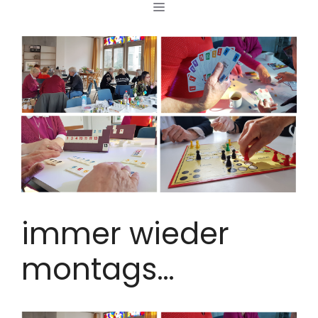
MENÜ
Zum
Inhalt
springen
immer wieder
montags…