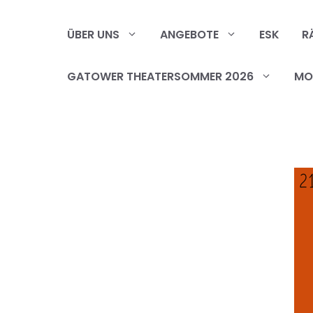
Zum
Inhalt
ÜBER UNS
ANGEBOTE
ESK
R
springen
GATOWER THEATERSOMMER 2026
MOB