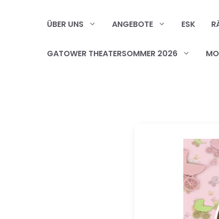
Zum
Inhalt
ÜBER UNS
ANGEBOTE
ESK
R
springen
GATOWER THEATERSOMMER 2026
MOB