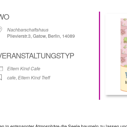
WO
Nachbarschaftshaus
Plievierstr.3, Gatow, Berlin, 14089
VERANSTALTUNGSTYP
lender
iCalendar
Eltern Kind Cafe
cafe
,
Eltern Kind Treff
den in entspannter Atmosphäre die Seele baumeln zu lassen un