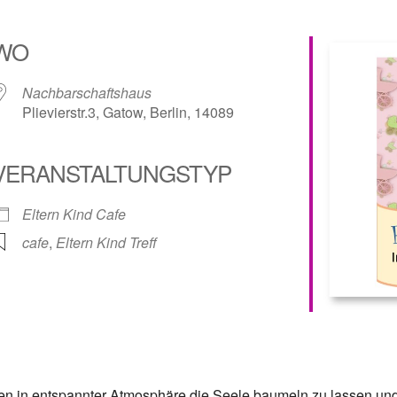
WO
Nachbarschaftshaus
Plievierstr.3, Gatow, Berlin, 14089
VERANSTALTUNGSTYP
lender
iCalendar
Eltern Kind Cafe
cafe
,
Eltern Kind Treff
den in entspannter Atmosphäre die Seele baumeln zu lassen un