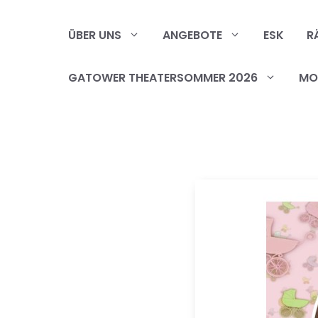
Zum
Inhalt
ÜBER UNS
ANGEBOTE
ESK
R
springen
GATOWER THEATERSOMMER 2026
MOB